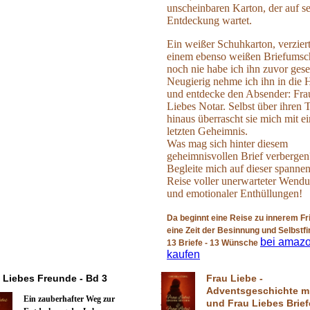
unscheinbaren Karton, der auf s
Entdeckung wartet.
Ein weißer Schuhkarton, verziert
einem ebenso weißen Briefumsc
noch nie habe ich ihn zuvor ges
Neugierig nehme ich ihn in die
und entdecke den Absender: Fra
Liebes Notar. Selbst über ihren 
hinaus überrascht sie mich mit e
letzten Geheimnis.
Was mag sich hinter diesem
geheimnisvollen Brief verbergen
Begleite mich auf dieser spanne
Reise voller unerwarteter Wend
und emotionaler Enthüllungen!
Da beginnt eine Reise zu innerem Fr
eine Zeit der Besinnung und Selbstf
bei amaz
13 Briefe - 13 Wünsche
kaufen
F
 Liebes Freunde - Bd 3
Frau Liebe -
r
Adventsgeschichte mi
Ein zauberhafter Weg zur
a
und Frau Liebes Brief