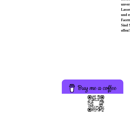
unverg
Lasse
und er
Facet
Sind S
offen