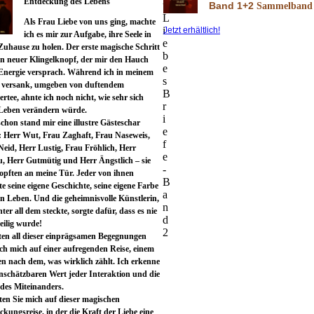
Entdeckung des Lebens
u
Band 1+2
Sammelband
L
Als Frau Liebe von uns ging, machte
i
Jetzt erhältlich!
ich es mir zur Aufgabe, ihre Seele in
e
Zuhause zu holen. Der erste magische Schritt
b
in neuer Klingelknopf, der mir den Hauch
e
 Energie versprach. Während ich in meinem
s
l versank, umgeben von duftendem
B
rtee, ahnte ich noch nicht, wie sehr sich
r
Leben verändern würde.
i
chon stand mir eine illustre Gästeschar
e
: Herr Wut, Frau Zaghaft, Frau Naseweis,
f
Neid, Herr Lustig, Frau Fröhlich, Herr
e
u, Herr Gutmütig und Herr Ängstlich – sie
-
lopften an meine Tür. Jeder von ihnen
B
e seine eigene Geschichte, seine eigene Farbe
a
in Leben. Und die geheimnisvolle Künstlerin,
n
nter all dem steckte, sorgte dafür, dass es nie
d
eilig wurde!
2
ten all dieser einprägsamen Begegnungen
ich mich auf einer aufregenden Reise, einem
en nach dem, was wirklich zählt. Ich erkenne
nschätzbaren Wert jeder Interaktion und die
 des Miteinanders.
iten Sie mich auf dieser magischen
kungsreise, in der die Kraft der Liebe eine