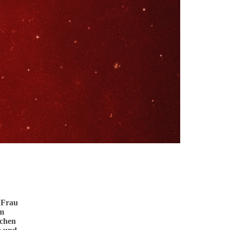
 Frau
im
rchen