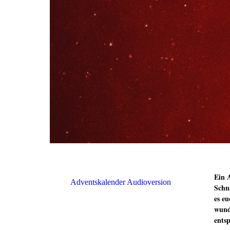
Ein 
Adventskalender Audioversion
Schn
es eu
wund
entsp