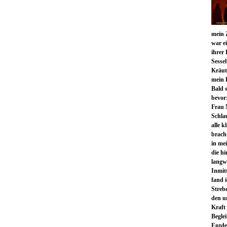
mein 
war e
ihrer
Sesse
Kräute
mein 
Bald s
bevor
Frau 
Schla
alle k
bracht
in me
die hi
langw
Inmit
fand 
Streb
den u
Kraft
Begle
Entdec