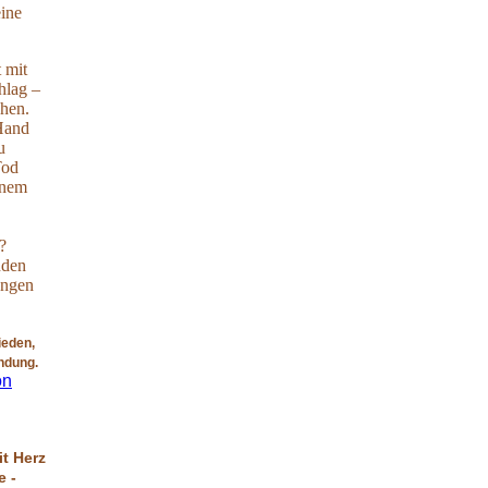
eine
 mit
hlag –
ehen.
 Hand
u
Tod
inem
?
nden
ungen
ieden,
indung.
on
t Herz
e -