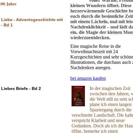
voller Wärme, Freud
100 Jahre
kleinen Wundern öffnet. Diese
herzerwärmende Geschichte beg
euch durch die besinnliche Zei
 Liebe - Adventsgeschichte mit
mit einem Lächeln, mal mit leis
 - Bd 1
Nachdenklichkeit – und lädt d
ein, die Magie der kleinen Mo
wiederzuentdecken.
Eine magische Reise in die
Vorweihnachtszeit mit 24
Kurzgeschichten und sehr schön
Illustrationen, die durchaus auch
Nachdenken anregen.
bei amazon kaufen
In der magischen Zeit
 Liebes Briefe - Bd 2
zwischen den Jahren,
die Welt still zu sein sc
plane ich einen langen
Spaziergang durch die
verschneite Landschaft. Die kalt
verspricht Klarheit und neue
Gedanken. Doch als ich die Hau
öffne, bemerke ich einen