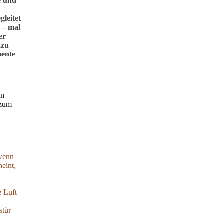
e und
leitet
t – mal
er
azu
mente
en
 zum
 wenn
heint,
e Luft
stür